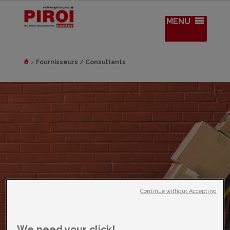
MENU
»
Fournisseurs / Consultants
Continue without Accepting
We need your click!