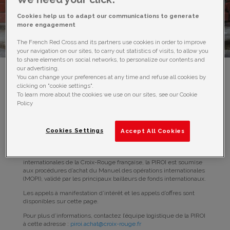
FOURNISSEURS /
Cookies help us to adapt our communications to generate
more engagement
CONSULTANTS
The French Red Cross and its partners use cookies in order to improve
your navigation on our sites, to carry out statistics of visits, to allow you
to share elements on social networks, to personalize our contents and
our advertising.
You can change your preferences at any time and refuse all cookies by
clicking on "cookie settings".
To learn more about the cookies we use on our sites, see our Cookie
Policy
La PIROI recherche régulièrement des prestataires, des
Cookies Settings
Accept All Cookies
fournisseurs et des consultants qualifiés pour appuyer la mise en
œuvre de ses activités.
En tant que programme de la Direction des opérations
internationales de la Croix-Rouge française, la PIROI est soumise
aux procédures d’achat du Manuel des opérations internationales
(MOPI), validé par les principaux bailleurs de fonds internationaux.
Les appels à manifestation d’intérêt et les appels d’offres sont
disponibles sur cette page.
Pour plus d’informations, contactez l’équipe logistique de la PIROI
à cette adresse :
piroi.achat@croix-rouge.fr