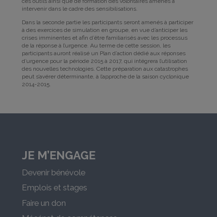
ces outils ainsi que de formation des volontaires amenés à
intervenir dans le cadre des sensibilisations.
Dans la seconde partie les participants seront amenés à participer
à des exercices de simulation en groupe, en vue d’anticiper les
crises imminentes et afin d’être familiarisés avec les processus
de la réponse à l’urgence. Au terme de cette session, les
participants auront réalisé un Plan d’action dédié aux réponses
d’urgence pour la période 2015 à 2017, qui intégrera l’utilisation
des nouvelles technologies. Cette préparation aux catastrophes
peut s’avérer déterminante, à l’approche de la saison cyclonique
2014-2015.
JE M’ENGAGE
Devenir bénévole
Emplois et stages
Faire un don