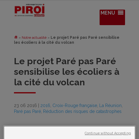
MENU
»
Notre actualité
»
Le projet Paré pas Paré sensibilise
les écoliers à la cité du volcan
Le projet Paré pas Paré
sensibilise les écoliers à
la cité du volcan
23 06 2016
|
2016
,
Croix-Rouge française
,
La Réunion
,
Paré pas Paré
,
Réduction des risques de catastrophes
Du 07 au 17 juin 2016, l’équipe du projet Paré pas Paré était
présente à la cité du volcan, à la Plaine des Cafres à La Réunion
Continue without Accepting
dans le cadre de l’édition 2016 de « Scienc’aMusée », afin de