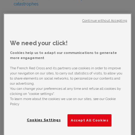
catastrophes
Le 18 septembre dernier, Arsène Joseph Lambert, bénévole à la
Continue without Accepting
PIROI – Croix-Rouge française depuis 2013 a intégré l’Equipe de
Réponse aux Urgences humanitaires internationales (
ERU
)
spécialisé WATSAN (Eau et Assainissement) de la Croix-Rouge
française. Durant 9 jours, il a été formé, avec quinze autres
We need your click!
participants, aux techniques opérationnelles et réalités de terrain
lors d’un déploiement sur une urgence de grande ampleur.
Cookies help us to adapt our communications to generate
more engagement
Le 18 septembre dernier, Arsène Joseph Lambert, bénévole à la
PIROI – Croix-Rouge française depuis 2013 a intégré l’Equipe de
The French Red Cross and its partners use cookies in order to improve
Réponse aux Urgences humanitaires internationales (
ERU
)
your navigation on our sites, to carry out statistics of visits, to allow you
spécialisé WATSAN (Eau et Assainissement) de la Croix-Rouge
to share elements on social networks, to personalize our contents and
française. Durant 9 jours, il a été formé, avec quinze autres
our advertising.
participants, aux techniques opérationnelles et réalités de
You can change your preferences at any time and refuse all cookies by
terrain lors d’un déploiement sur une urgence de grande
clicking on "cookie settings".
ampleur.
To learn more about the cookies we use on our sites, see our Cookie
Policy
Depuis 2002, les ERU de la Croix-Rouge française ont mené plus
de 40 opérations d’urgence dans le monde sur des situations de
crise variées : inondations, cyclones, sécheresses, mais
également épidémies, pénuries d’eau, famines ou encore crise
Cookies Settings
Accept All Cookies
des migrants en Grèce.
Les équipes ERU sont constituées de techniciens volontaires