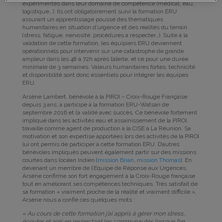
expérimentés dans leur domaine de compétence (médical, eau,
logistique…). Ils ont obligatoirement suivi la formation ERU
assurant un apprentissage poussé des thématiques
humanitaires en situation d’urgence et des réalités du terrain
(stress, fatigue, nervosité, procédures à respecter…). Suite à la
validation de cette formation, les équipiers ERU deviennent
opérationnels pour intervenir sur une catastrophe de grande
ampleur dans les 48 à 72h après l’alerte, et ce pour une durée
minimale de 3 semaines. Valeurs humanitaires fortes, technicité
et disponibilité sont donc essentiels pour intégrer les équipes
ERU.
Arsène Lambert, bénévole à la PIROI – Croix-Rouge Française
depuis 3 ans, a participé à la formation ERU-Watsan de
septembre 2016 et l’a validé avec succès. Ce bénévole fortement
impliqué dans les activités eau et assainissement de la PIROI,
travaille comme agent de production à la CISE à La Réunion. Sa
motivation et son expertise apportées lors des activités de la PIROI
lui ont permis de participer à cette formation ERU. D’autres
bénévoles impliqués peuvent également partir sur des missions
courtes dans l’océan Indien (
mission Brian
,
mission Thomas
). En
devenant un membre de l’Equipe de Réponse aux Urgences,
Arsène confirme son fort engagement à la Croix-Rouge française
tout en améliorant ses compétences techniques. Très satisfait de
sa formation « vraiment proche de la réalité et vraiment difficile »,
Arsène nous a confié ces quelques mots :
« Au cours de cette formation j’ai appris à gérer mon stress,
écouter et agir en respectant les communautés lorsque l’on