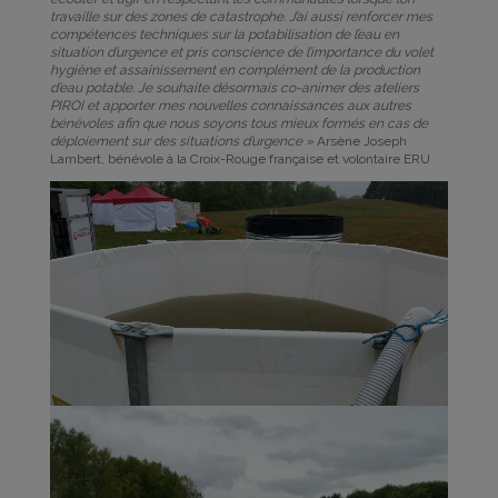
travaille sur des zones de catastrophe. J’ai aussi renforcer mes
compétences techniques sur la potabilisation de l’eau en
situation d’urgence et pris conscience de l’importance du volet
hygiène et assainissement en complément de la production
d’eau potable. Je souhaite désormais co-animer des ateliers
PIROI et apporter mes nouvelles connaissances aux autres
bénévoles afin que nous soyons tous mieux formés en cas de
déploiement sur des situations d’urgence »
Arsène Joseph
Lambert, bénévole à la Croix-Rouge française et volontaire ERU