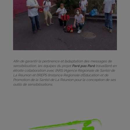
Afin de garantir la pertinence et l’adaptation des messages de
sensibilisation, les équipes du projet
Paré pas Paré
travaillent en
étroite collaboration avec l’ARS (Agence Régionale de Santé) de
La Réunion et l’IREPS (Instance Régionale d’Education et de
Promotion de la Santé) de La Réunion pour la conception de ses
outils de sensibilisations.