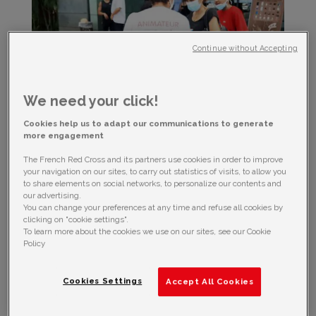
Continue without Accepting
We need your click!
Cookies help us to adapt our communications to generate
more engagement
The French Red Cross and its partners use cookies in order to improve
your navigation on our sites, to carry out statistics of visits, to allow you
to share elements on social networks, to personalize our contents and
our advertising.
A l’approche des fêtes de fin d’année, les volontaires
You can change your preferences at any time and refuse all cookies by
de la Croix-Rouge française rencontrent les
clicking on "cookie settings".
réunionnais pour les sensibiliser à la maladie de COVID-
To learn more about the cookies we use on our sites, see our Cookie
19, aux gestes barrières et aux risques induits par les
Policy
regroupements, courants en cette période.
Depuis le début de la crise sanitaire COVID-19, les gestes
barrières et la distanciation physique sont affichés comme les
Cookies Settings
Accept All Cookies
principaux moyens de prévenir et réduire les risques d’infection
et de contagion.