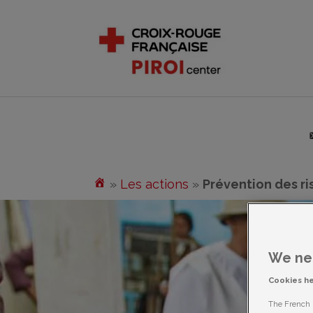
»
Les actions
»
Prévention des r
We nee
Cookies h
The French R