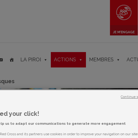
JE M’ENGAGE
LA PIROI
ACTIONS
MEMBRES
ACT
isques
Continue 
d your click!
elp us to adapt our communications to generate more engagement
ed Cross and its partners use cookies in order to improve your navigation on our sites