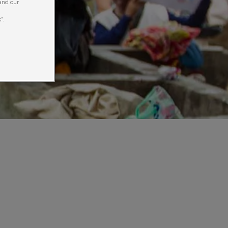
 and our
".