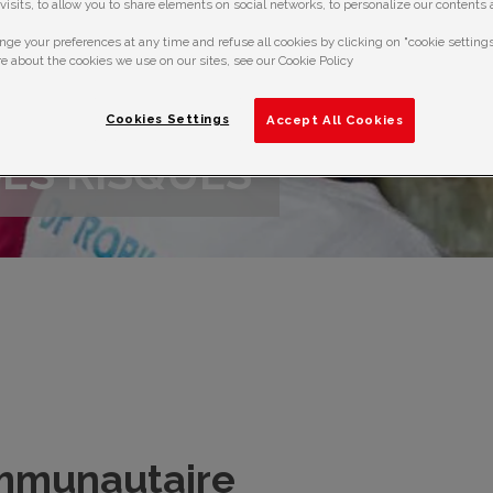
f visits, to allow you to share elements on social networks, to personalize our contents
ge your preferences at any time and refuse all cookies by clicking on "cookie settings
e about the cookies we use on our sites, see our Cookie Policy
Cookies Settings
Accept All Cookies
ES RISQUES
ommunautaire