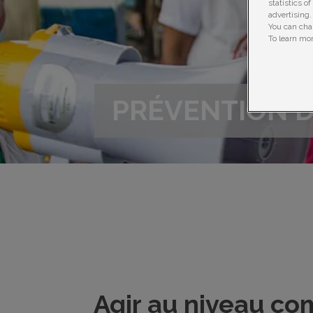
statistics o
advertising.
You can chan
To learn mor
PRÉVENTION D
Agir au niveau c