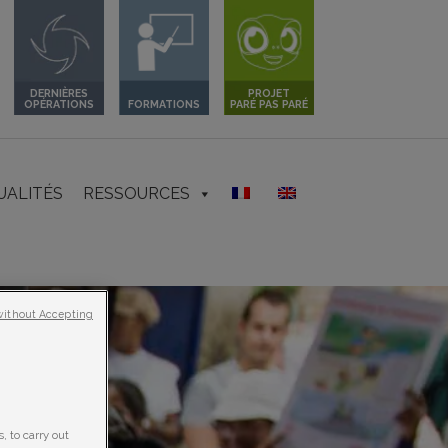
DERNIÈRES
PROJET
OPÉRATIONS
FORMATIONS
PARÉ PAS PARÉ
UALITÉS
RESSOURCES
without Accepting
, to carry out