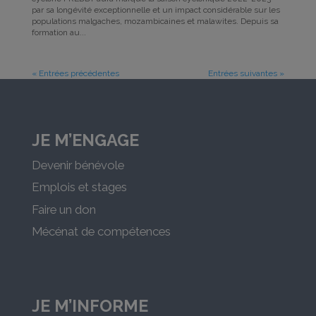
par sa longévité exceptionnelle et un impact considérable sur les
populations malgaches, mozambicaines et malawites. Depuis sa
formation au...
« Entrées précédentes
Entrées suivantes »
JE M’ENGAGE
Devenir bénévole
Emplois et stages
Faire un don
Mécénat de compétences
JE M’INFORME