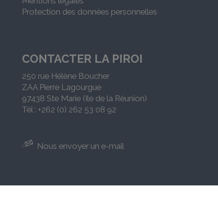
Mentions légales
Protection des données personnelles
CONTACTER LA PIROI
250 rue Hélène Boucher
ZAA Pierre Lagourgue
97438 Ste Marie (Ile de la Réunion)
Tél : +262 (0) 262 53 08 92
Nous envoyer un e-mail
Croix-Rouge française - PIROI - Plateforme d’intervention
régionale de l’océan Indien