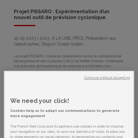
Projet PISSARO : Expérimentation d’un
nouvel outil de prévision cyclonique
19 09 2023
|
2023
,
A LA UNE
,
PIROI
,
Préparation aux
catastrophes
,
Région Océan Indien
Le projet PISSARO, mené en collaboration entre le Laboratoire de
l’atmosphère et des cyclones (LACy) et Météo-France, s’intéresse
à la prévision atmosphérique et océanique à l’échelle intra-
saisonnière, c’est-à-dire sur une échelle mensuelle, pour des...
Continue without Accepting
We need your click!
Cookies help us to adapt our communications to generate
more engagement
The French Red Cross and its partners use cookies in order to improve
your navigation on our sites, to carry out statistics of visits, to allow you
to share elements on social networks, to personalize our contents and