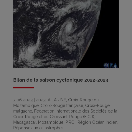
Bilan de la saison cyclonique 2022-2023
7 06 2023
|
2023
,
A LA UNE
,
Croix-Rouge du
Mozambique
,
Croix-Rouge française
,
Croix-Rouge
malgache
,
Fédération Internationale des Sociétés de la
Croix-Rouge et du Croissant-Rouge (FICR)
,
Madagascar
,
Mozambique
,
PIROI
,
Région Océan Indien
,
Réponse aux catastrophes