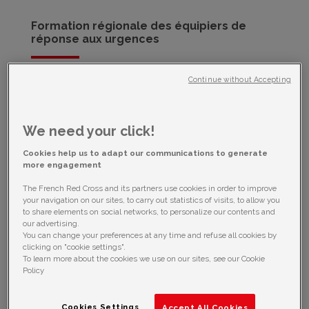
Formation régionale des équipiers de
réponse aux urgences
Continue without Accepting
17 07 2024
|
2024
,
Croissant-Rouge comorien
,
Croix-
Rouge des Seychelles
,
Croix-Rouge française
,
Croix-
Rouge malgache
,
Fédération Internationale des
Sociétés de la Croix-Rouge et du Croissant-Rouge
We need your click!
(FICR)
,
Formations
,
Uncategorized
,
PIROI
Cookies help us to adapt our communications to generate
Dans le cadre de son programme régional de gestion des risques
more engagement
de catastrophes et d’adaptation au changement climatique dans
la zone Sud-Ouest de l’océan Indien, la PIROI-CRF organise
The French Red Cross and its partners use cookies in order to improve
depuis 2008, en collaboration avec la Fédération Internationale de
your navigation on our sites, to carry out statistics of visits, to allow you
la Croix-Rouge et...
to share elements on social networks, to personalize our contents and
our advertising.
You can change your preferences at any time and refuse all cookies by
clicking on "cookie settings".
To learn more about the cookies we use on our sites, see our Cookie
Policy
Cookies Settings
Accept All Cookies