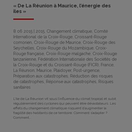
« De La Réunion à Maurice, l’énergie des
îles »
8 06 2015
|
2015
,
Changement climatique
,
Comité
International de la Croix-Rouge
,
Croissant-Rouge
comorien
,
Croix-Rouge de Maurice
,
Croix-Rouge des
Seychelles
,
Croix-Rouge du Mozambique
,
Croix-
Rouge française
,
Croix-Rouge malgache
,
Croix-Rouge
tanzanienne
,
Fédération Internationale des Sociétés de
la Croix-Rouge et du Croissant-Rouge (FICR)
,
France
,
La Réunion
,
Maurice
,
Plaidoyer
,
Post-urgence
,
Préparation aux catastrophes
,
Réduction des risques
de catastrophes
,
Réponse aux catastrophes
,
Risques
sanitaires
L’île de La Réunion vit sous l’influence du climat tropical et subit
régulièrement des cyclones qui peuvent être dévastateurs. Les
effets du changement climatique risquent d’augmenter la
fragilité des habitants de ce territoire. Comment s’adapter ?
Comment...