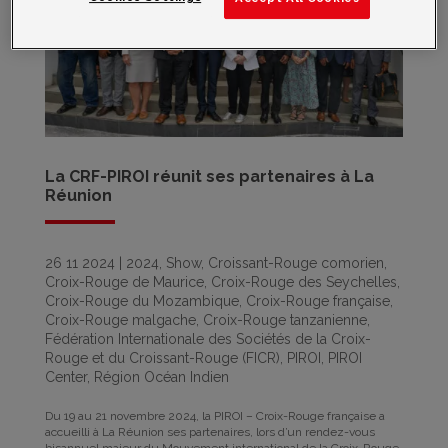
La CRF-PIROI réunit ses partenaires à La
Réunion
26 11 2024
|
2024
,
Show
,
Croissant-Rouge comorien
,
Croix-Rouge de Maurice
,
Croix-Rouge des Seychelles
,
Croix-Rouge du Mozambique
,
Croix-Rouge française
,
Croix-Rouge malgache
,
Croix-Rouge tanzanienne
,
Fédération Internationale des Sociétés de la Croix-
Rouge et du Croissant-Rouge (FICR)
,
PIROI
,
PIROI
Center
,
Région Océan Indien
Du 19 au 21 novembre 2024, la PIROI – Croix-Rouge française a
accueilli à La Réunion ses partenaires, lors d’un rendez-vous